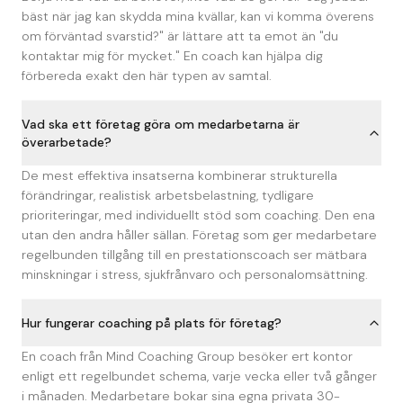
bäst när jag kan skydda mina kvällar, kan vi komma överens
om förväntad svarstid?" är lättare att ta emot än "du
kontaktar mig för mycket." En coach kan hjälpa dig
förbereda exakt den här typen av samtal.
Vad ska ett företag göra om medarbetarna är
överarbetade?
De mest effektiva insatserna kombinerar strukturella
förändringar, realistisk arbetsbelastning, tydligare
prioriteringar, med individuellt stöd som coaching. Den ena
utan den andra håller sällan. Företag som ger medarbetare
regelbunden tillgång till en prestationscoach ser mätbara
minskningar i stress, sjukfrånvaro och personalomsättning.
Hur fungerar coaching på plats för företag?
En coach från Mind Coaching Group besöker ert kontor
enligt ett regelbundet schema, varje vecka eller två gånger
i månaden. Medarbetare bokar sina egna privata 30-