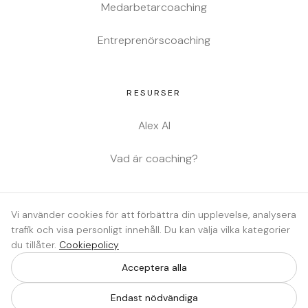
Medarbetarcoaching
Entreprenörscoaching
RESURSER
Alex AI
Vad är coaching?
JURIDISKT
Vi använder cookies för att förbättra din upplevelse, analysera
trafik och visa personligt innehåll. Du kan välja vilka kategorier
Integritetspolicy
du tillåter.
Cookiepolicy
Cookiepolicy
Acceptera alla
Endast nödvändiga
Cookieinställningar