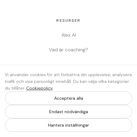
RESURSER
Alex AI
Vad är coaching?
JURIDISKT
Vi använder cookies för att förbättra din upplevelse, analysera
trafik och visa personligt innehåll. Du kan välja vilka kategorier
Integritetspolicy
du tillåter.
Cookiepolicy
Cookiepolicy
Acceptera alla
Cookieinställningar
Endast nödvändiga
Hantera inställningar