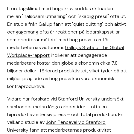
I företagsklimat med höga krav suddas skillnaden
mellan "hälsosam utmaning" och "skadlig press" ofta ut.
En studie från Gallup fann att "quiet quitting" och aktivt
oengagemang ofta är reaktioner på ledarskapsstilar
som prioriterar mätetal med hög press framför
medarbetarnas autonomi.
Gallups State of the Global
Workplace-rapport
indikerar att oengagerade
medarbetare kostar den globala ekonomin cirka 7,8
biljoner dollar i förlorad produktivitet, vilket tyder på att
miljöer präglade av hög press kan vara ekonomiskt
kontraproduktiva.
Vidare har forskare vid Stanford University undersökt
sambandet mellan långa arbetstider – ofta en
biprodukt av intensiv press – och total produktion. En
välkänd studie av
John Pencavel vid Stanford
University
fann att medarbetarnas produktivitet