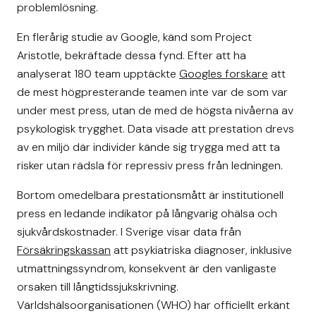
problemlösning.
En flerårig studie av Google, känd som Project
Aristotle, bekräftade dessa fynd. Efter att ha
analyserat 180 team upptäckte
Googles forskare
att
de mest högpresterande teamen inte var de som var
under mest press, utan de med de högsta nivåerna av
psykologisk trygghet. Data visade att prestation drevs
av en miljö där individer kände sig trygga med att ta
risker utan rädsla för repressiv press från ledningen.
Bortom omedelbara prestationsmått är institutionell
press en ledande indikator på långvarig ohälsa och
sjukvårdskostnader. I Sverige visar data från
Försäkringskassan
att psykiatriska diagnoser, inklusive
utmattningssyndrom, konsekvent är den vanligaste
orsaken till långtidssjukskrivning.
Världshälsoorganisationen (WHO) har officiellt erkänt