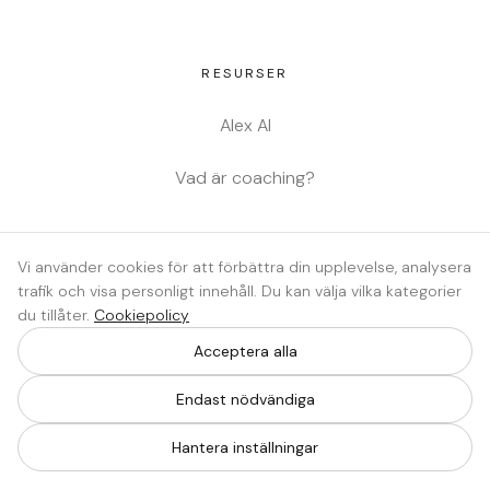
RESURSER
Alex AI
Vad är coaching?
JURIDISKT
Vi använder cookies för att förbättra din upplevelse, analysera
trafik och visa personligt innehåll. Du kan välja vilka kategorier
Integritetspolicy
du tillåter.
Cookiepolicy
Cookiepolicy
Acceptera alla
Endast nödvändiga
Cookieinställningar
Hantera inställningar